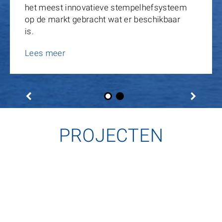
het meest innovatieve stempelhefsysteem
op de markt gebracht wat er beschikbaar
is.
Lees meer
PROJECTEN
Van Mossel Rotterdam
Jaguar Land Rover Kroymans
Hilversum
De high-end werkplaatsen zijn ontwikkeld en opgezet
volgens de laatste richtlijnen van Mercedes-Benz en