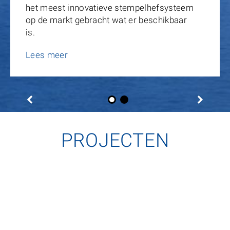
het meest innovatieve stempelhefsysteem
op de markt gebracht wat er beschikbaar
is.
Lees meer
PROJECTEN
Van Mossel Rotterdam
Jaguar Land Rover Kroymans
Hilversum
De high-end werkplaatsen zijn ontwikkeld en opgezet
volgens de laatste richtlijnen van Mercedes-Benz en